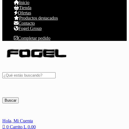
Inicio
Tienda
Ofertas
Productos destacados
Contacto
Fogel Group
Completar pedido
Buscar
Hola,
Mi Cuenta
0
Carrito
L
0.00