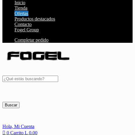
Inicio
Tienda
Ofertas
Productos destacados
Contacto
Fogel Group
Completar pedido
Buscar
Hola,
Mi Cuenta
0
Carrito
L
0.00