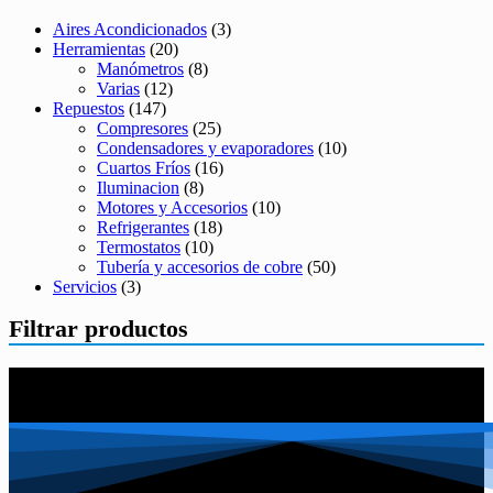
Aires Acondicionados
(3)
Herramientas
(20)
Manómetros
(8)
Varias
(12)
Repuestos
(147)
Compresores
(25)
Condensadores y evaporadores
(10)
Cuartos Fríos
(16)
Iluminacion
(8)
Motores y Accesorios
(10)
Refrigerantes
(18)
Termostatos
(10)
Tubería y accesorios de cobre
(50)
Servicios
(3)
Filtrar productos