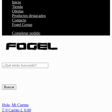
Inicio
Tienda
Ofertas
Productos destacados
Contacto
Fogel Group
Completar pedido
Buscar
Hola,
Mi Cuenta
0
Carrito
L
0.00