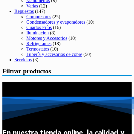
Manómetros
(8)
Varias
(12)
Repuestos
(147)
Compresores
(25)
Condensadores y evaporadores
(10)
Cuartos Fríos
(16)
Iluminacion
(8)
Motores y Accesorios
(10)
Refrigerantes
(18)
Termostatos
(10)
Tubería y accesorios de cobre
(50)
Servicios
(3)
Filtrar productos
En nuestra tienda online, la calidad y