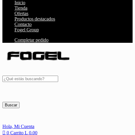
Inicio
Tienda
Ofertas
Productos destacados
Contacto
Fogel Group
Completar pedido
Buscar
Hola,
Mi Cuenta
0
Carrito
L
0.00