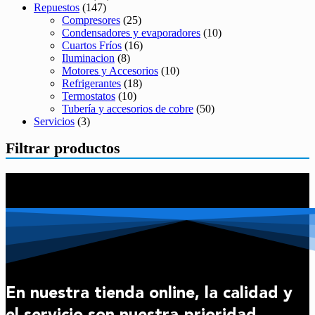
Repuestos
(147)
Compresores
(25)
Condensadores y evaporadores
(10)
Cuartos Fríos
(16)
Iluminacion
(8)
Motores y Accesorios
(10)
Refrigerantes
(18)
Termostatos
(10)
Tubería y accesorios de cobre
(50)
Servicios
(3)
Filtrar productos
En nuestra tienda online, la calidad y
el servicio son nuestra prioridad.