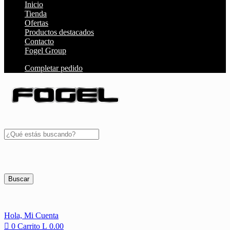
Inicio
Tienda
Ofertas
Productos destacados
Contacto
Fogel Group
Completar pedido
Buscar
Hola,
Mi Cuenta
0
Carrito
L
0.00