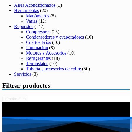
Aires Acondicionados
(3)
Herramientas
(20)
Manómetros
(8)
Varias
(12)
Repuestos
(147)
Compresores
(25)
Condensadores y evaporadores
(10)
Cuartos Fríos
(16)
Iluminacion
(8)
Motores y Accesorios
(10)
Refrigerantes
(18)
Termostatos
(10)
Tubería y accesorios de cobre
(50)
Servicios
(3)
Filtrar productos
Limpiar filtro