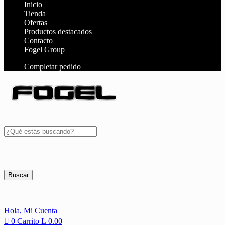
Inicio
Tienda
Ofertas
Productos destacados
Contacto
Fogel Group
Completar pedido
Buscar
Hola,
Mi Cuenta
0
Carrito
L
0.00