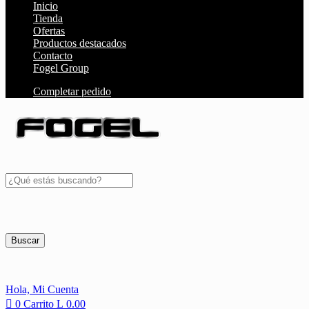
Inicio
Tienda
Ofertas
Productos destacados
Contacto
Fogel Group
Completar pedido
Buscar
Hola,
Mi Cuenta
0
Carrito
L
0.00