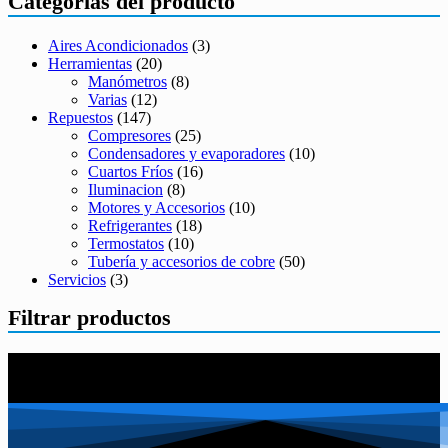
Categorías del producto
Aires Acondicionados
(3)
Herramientas
(20)
Manómetros
(8)
Varias
(12)
Repuestos
(147)
Compresores
(25)
Condensadores y evaporadores
(10)
Cuartos Fríos
(16)
Iluminacion
(8)
Motores y Accesorios
(10)
Refrigerantes
(18)
Termostatos
(10)
Tubería y accesorios de cobre
(50)
Servicios
(3)
Filtrar productos