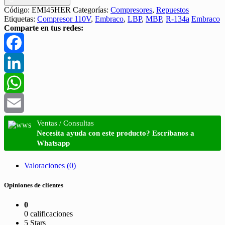
Código:
EMI45HER
Categorías:
Compresores
,
Repuestos
Etiquetas:
Compresor 110V
,
Embraco
,
LBP
,
MBP
,
R-134a
Embraco
Comparte en tus redes:
Facebook
LinkedIn
WhatsApp
Email
Ventas / Consultas
Necesita ayuda con este producto? Escríbanos a
Whatsapp
Valoraciones (0)
Opiniones de clientes
0
0 calificaciones
5 Stars