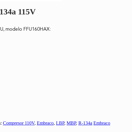
-134a 115V
BTU, modelo FFU160HAX:
s:
Compresor 110V
,
Embraco
,
LBP
,
MBP
,
R-134a
Embraco