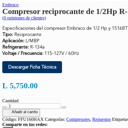
Embraco
Compresor reciprocante de 1/2Hp R
(
0
opiniones de clientes)
Especificaciones del compresor Embraco de 1/2 Hp y 1516
Tipo:
Reciprocante
Aplicación:
L/MBP
Refrigerante:
R-134a
Voltaje / Frecuencia:
115-127V / 60Hz
Descargar Ficha Técnica
L
5,750.00
Cantidad
Cantidad
Añadir al carrito
Código:
FFU160HAX
Categorías:
Compresores
,
Repuestos
Etiqueta
Comparte en tus redes: